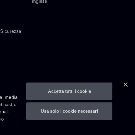
Inglese
s
 Sicurezza
Accetta tutti i cookie
ial media
il nostro
Usa solo i cookie necessari
quali
uo