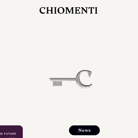
27 LUG 2026
rlonia
C
ostra
d
mana
2
 spazi
um di
orlonia
News
o