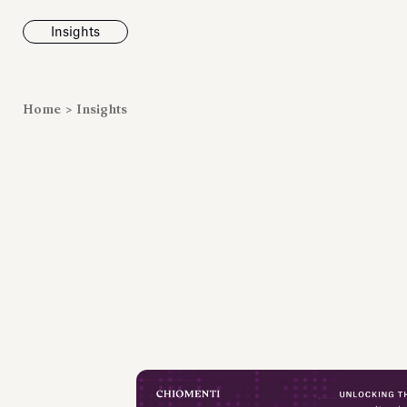
Insights
News
Home
>
Insights
Fondazione To
inaugura la m
Marmora Ro
ampliando gli
espositivi
dell’Antiquari
Villa Albani T
Leggi tutt