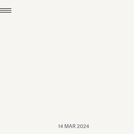
24 LUG 2026
News
hiomenti è Medaglia
'Argento EcoVadis
026
Leggi tutto
14 MAR 2024