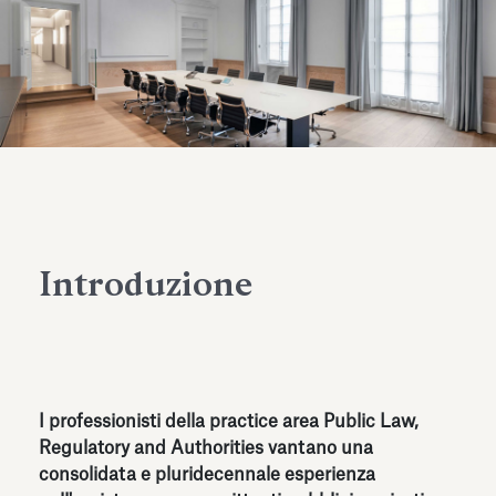
dell’Antiquarium di Villa Albani
Leggi tutto
Leg
Torlonia
Introduzione
I professionisti della practice area Public Law,
Regulatory and Authorities vantano una
consolidata e pluridecennale esperienza