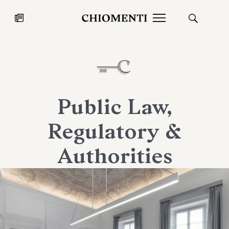
News
27 LUG 2026
News
Public Law,
Regulatory &
Authorities
Fondazione Torlonia inaugura la
Chiomenti 
mostra Marmora Romana
EcoVadis 2
ampliando gli spazi espositivi