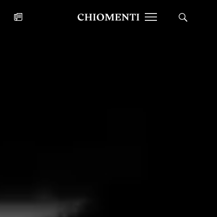
News
27 LUG 2026
News
Fondazione Torlonia inaugura la
Chiomenti 
mostra Marmora Romana
EcoVadis 2
ampliando gli spazi espositivi