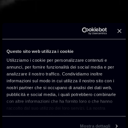
AsKey | Reshaping
Questo sito web utilizza i cookie
the Future
Utilizziamo i cookie per personalizzare contenuti e
annunci, per fornire funzionalità dei social media e per
analizzare il nostro traffico. Condividiamo inoltre
Chiomenti presenta AsKey, il nuovo
informazioni sul modo in cui utilizza il nostro sito con i
sistema di intelligenza artificiale esclusivo
nostri partner che si occupano di analisi dei dati web,
dello Studio.
pubblicità e social media, i quali potrebbero combinarle
Un'ulteriore tappa del percorso di
con altre informazioni che ha fornito loro o che hanno
innovazione continua di Chiomenti, che
raccolto dal suo utilizzo dei loro servizi. La nostra
dimostra come uno Studio con una lunga
informativa privacy è disponibile
qui
.
storia istituzionale possa guidare
Mostra dettagli