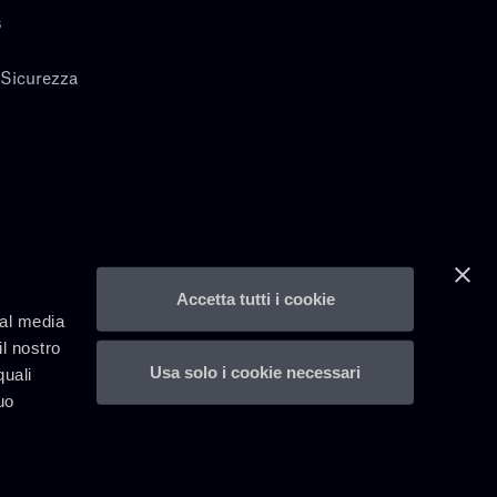
s
 Sicurezza
Accetta tutti i cookie
ial media
il nostro
Usa solo i cookie necessari
quali
uo