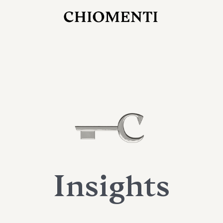
27 LUG 2026
rlonia
C
ostra
d
mana
2
 spazi
um di
orlonia
Insights
o