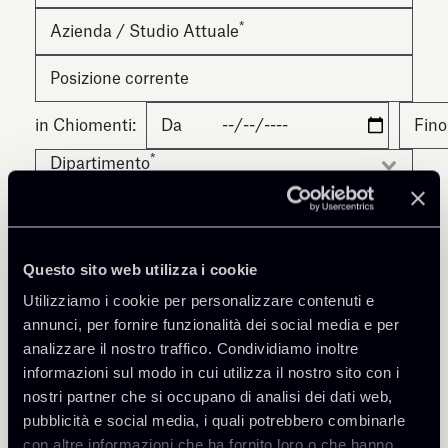
*
Azienda / Studio Attuale
Posizione corrente
in Chiomenti:
Da
Fino
*
Dipartimento
*
Seniority di uscita
Eventuale socio responsabile
Questo sito web utilizza i cookie
Utilizziamo i cookie per personalizzare contenuti e
Questo sito è protetto da reCAPTCHA Google
Privacy Policy
e
Termini del servizio
annunci, per fornire funzionalità dei social media e per
analizzare il nostro traffico. Condividiamo inoltre
informazioni sul modo in cui utilizza il nostro sito con i
nostri partner che si occupano di analisi dei dati web,
Voglio restare informato sulle novità dello
pubblicità e social media, i quali potrebbero combinarle
studio ricevendo le comunicazioni di marketing
e le newsletter di cui alla lettera C
con altre informazioni che ha fornito loro o che hanno