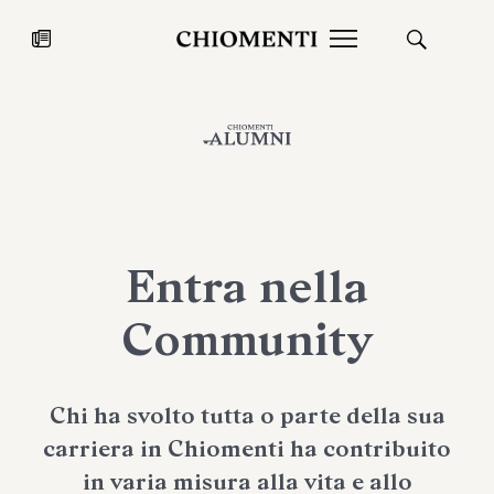
News
27 LUG 2026
News
Entra nella
Community
Chi ha svolto tutta o parte della sua
carriera in Chiomenti ha contribuito
Fondazione Torlonia inaugura la
Chiomenti 
mostra Marmora Romana
EcoVadis 2
in varia misura alla vita e allo
ampliando gli spazi espositivi