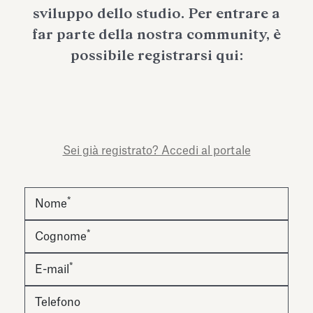
dell’Antiquarium di Villa Albani
sviluppo dello studio. Per entrare a
Leggi tutto
Leg
Torlonia
far parte della nostra community, è
possibile registrarsi qui:
Sei già registrato? Accedi al portale
*
Nome
*
Cognome
*
E-mail
Telefono