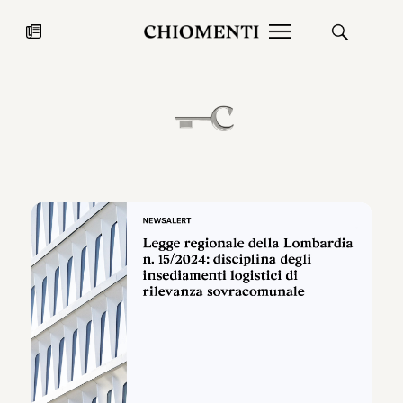
News
27 LUG 2026
News
Fondazione Torlonia inaugura la
Chiomenti 
mostra Marmora Romana
EcoVadis 2
ampliando gli spazi espositivi