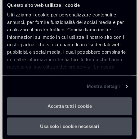
Questo sito web utilizza i cookie
Utilizziamo i cookie per personalizzare contenuti e
annunci, per fornire funzionalità dei social media e per
analizzare il nostro traffico. Condividiamo inoltre
Approfondisci
informazioni sul modo in cui utilizza il nostro sito con i
nostri partner che si occupano di analisi dei dati web,
Public Law, Regulatory & Authorities
pubblicità e social media, i quali potrebbero combinarle
con altre informazioni che ha fornito loro o che hanno
raccolto dal suo utilizzo dei loro servizi. La nostra
informativa privacy è disponibile
Scarica Allegati
qui
.
Mostra dettagli
300924_Newsalert_Public
493 Kb
Law.pdf
Accetta tutti i cookie
Usa solo i cookie necessari