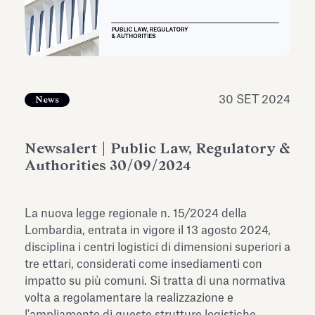
dell’Antiquarium di Villa Albani
Leggi tutto
Leg
Torlonia
30 SET 2024
News
Newsalert | Public Law, Regulatory &
Authorities 30/09/2024
La nuova legge regionale n. 15/2024 della
Lombardia, entrata in vigore il 13 agosto 2024,
disciplina i centri logistici di dimensioni superiori a
tre ettari, considerati come insediamenti con
impatto su più comuni. Si tratta di una normativa
volta a regolamentare la realizzazione e
l'ampliamento di queste strutture logistiche,