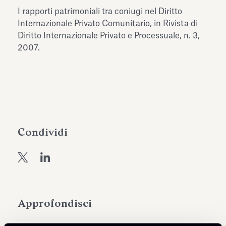
dell’Antiquarium di Villa Albani
I rapporti patrimoniali tra coniugi nel Diritto
Leggi tutto
Leg
Torlonia
Internazionale Privato Comunitario, in Rivista di
Diritto Internazionale Privato e Processuale, n. 3,
2007.
Condividi
Approfondisci