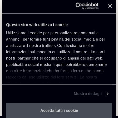
Public Law, Regulatory & Authorities
Private Clients & Trust
Questo sito web utilizza i cookie
Utilizziamo i cookie per personalizzare contenuti e
annunci, per fornire funzionalità dei social media e per
Torna agli Insights
analizzare il nostro traffico. Condividiamo inoltre
informazioni sul modo in cui utilizza il nostro sito con i
nostri partner che si occupano di analisi dei dati web,
pubblicità e social media, i quali potrebbero combinarle
con altre informazioni che ha fornito loro o che hanno
raccolto dal suo utilizzo dei loro servizi. La nostra
informativa privacy è disponibile
qui
.
Mostra dettagli
Accetta tutti i cookie