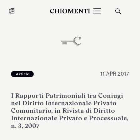
News
27 LUG 2026
News
11 APR 2017
Article
I Rapporti Patrimoniali tra Coniugi
nel Diritto Internazionale Privato
Comunitario, in Rivista di Diritto
Internazionale Privato e Processuale,
n. 3, 2007
Fondazione Torlonia inaugura la
Chiomenti 
mostra Marmora Romana
EcoVadis 2
ampliando gli spazi espositivi