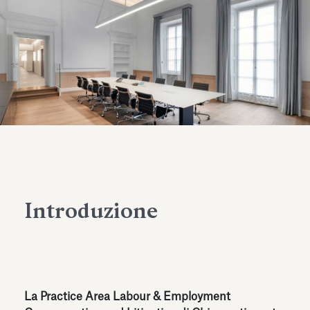
dell’Antiquarium di Villa Albani
Leggi tutto
Leg
Torlonia
Introduzione
La Practice Area Labour & Employment