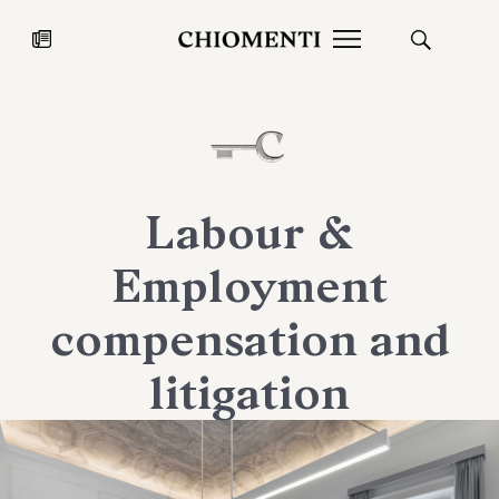
News
27 LUG 2026
News
Labour &
Employment
compensation and
litigation
Fondazione Torlonia inaugura la
Chiomenti 
mostra Marmora Romana
EcoVadis 2
ampliando gli spazi espositivi