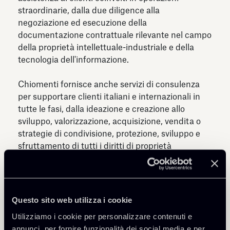
straordinarie, dalla due diligence alla
negoziazione ed esecuzione della
documentazione contrattuale rilevante nel campo
della proprietà intellettuale-industriale e della
tecnologia dell'informazione.
Chiomenti fornisce anche servizi di consulenza
per supportare clienti italiani e internazionali in
tutte le fasi, dalla ideazione e creazione allo
sviluppo, valorizzazione, acquisizione, vendita o
strategie di condivisione, protezione, sviluppo e
sfruttamento di tutti i diritti di proprietà
industriale e intellettuale.
L'espansione del settore digitale e l'attenzione
crescente generata dalla velocità dell'evoluzione
Questo sito web utilizza i cookie
tecnologica hanno portato il Team a specializzarsi
Utilizziamo i cookie per personalizzare contenuti e
in questioni legate al mondo della tecnologia
annunci, per fornire funzionalità dei social media e per