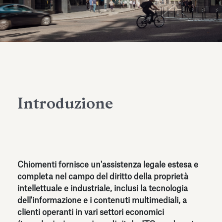
dell’Antiquarium di Villa Albani
Leggi tutto
Leg
Torlonia
Introduzione
Chiomenti fornisce un'assistenza legale estesa e
completa nel campo del diritto della proprietà
intellettuale e industriale, inclusi la tecnologia
dell'informazione e i contenuti multimediali, a
clienti operanti in vari settori economici