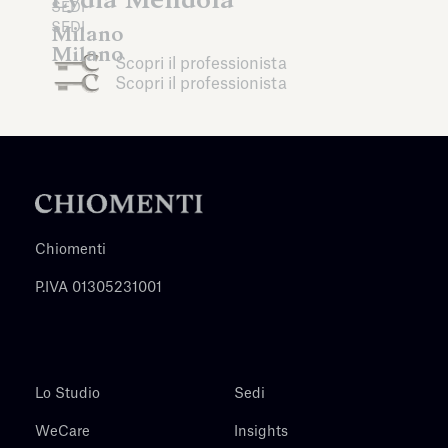
SEDI
SEDI
Milano
Milano
Scopri il professionista
Scopri il professionista
Chiomenti
P.IVA 01305231001
Lo Studio
Sedi
WeCare
Insights