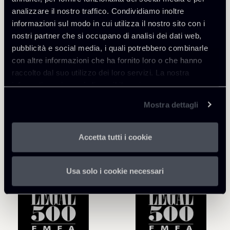
dell'informazione, assistendo i clienti nelle fasi di
analizzare il nostro traffico. Condividiamo inoltre
sviluppo di software e applicazioni, oltre a trattare
informazioni sul modo in cui utilizza il nostro sito con i
argomenti più recenti come blockchain, NFT,
nostri partner che si occupano di analisi dei dati web,
intelligenza artificiale e metaverso.
pubblicità e social media, i quali potrebbero combinarle
con altre informazioni che ha fornito loro o che hanno
raccolto dal suo utilizzo dei loro servizi. La nostra
informativa privacy è disponibile
qui
.
Riconoscimenti
Mostra dettagli
Accetta tutti i cookie
Usa solo i cookie necessari