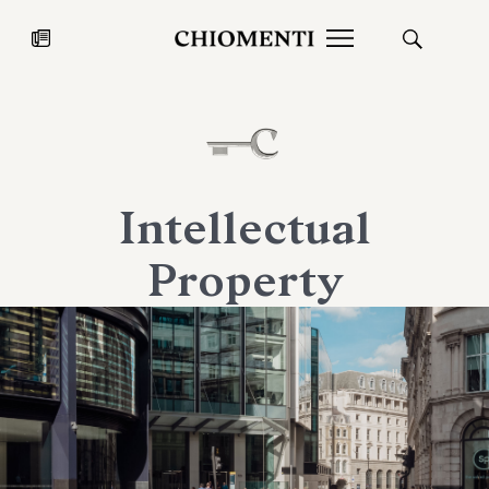
News
27 LUG 2026
News
Intellectual
Property
Fondazione Torlonia inaugura la
Chiomenti 
mostra Marmora Romana
EcoVadis 2
ampliando gli spazi espositivi