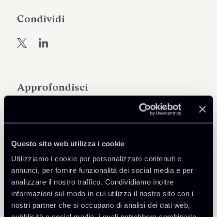
Condividi
Approfondisci
Debt Finance
Public Law, Regulatory & Authorities
Questo sito web utilizza i cookie
Utilizziamo i cookie per personalizzare contenuti e
annunci, per fornire funzionalità dei social media e per
Scarica Allegati
analizzare il nostro traffico. Condividiamo inoltre
informazioni sul modo in cui utilizza il nostro sito con i
PNRR-Observer-Farmacie-
1 Mb
nostri partner che si occupano di analisi dei dati web,
Rurali.pdf
pubblicità e social media, i quali potrebbero combinarle