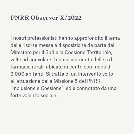
dell’Antiquarium di Villa Albani
Leggi tutto
Leg
Torlonia
PNRR Observer X/2022
I nostri professionisti hanno approfondito il tema
delle risorse messe a disposizione da parte del
Ministero per il Sud e la Coesione Territoriale,
volte ad agevolare il consolidamento delle c.d.
farmacie rurali, ubicate in centri con meno di
3.000 abitanti. Si tratta di un intervento volto
all’attuazione della Missione 5 del PNRR,
”Inclusione e Coesione”, ed è connotato da una
forte valenza sociale.