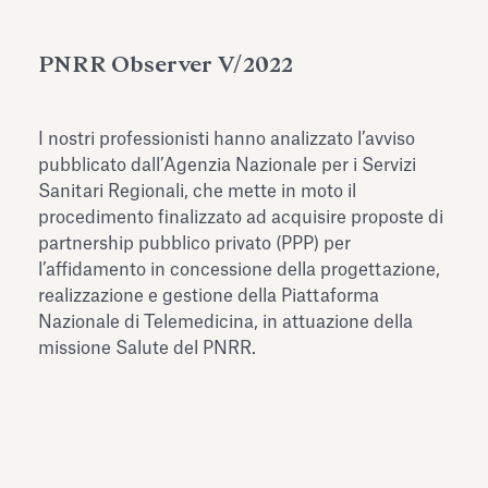
dell’Antiquarium di Villa Albani
Leggi tutto
Leg
Torlonia
PNRR Observer V/2022
I nostri professionisti hanno analizzato l’avviso
pubblicato dall’Agenzia Nazionale per i Servizi
Sanitari Regionali, che mette in moto il
procedimento finalizzato ad acquisire proposte di
partnership pubblico privato (PPP) per
l’affidamento in concessione della progettazione,
realizzazione e gestione della Piattaforma
Nazionale di Telemedicina, in attuazione della
missione Salute del PNRR.