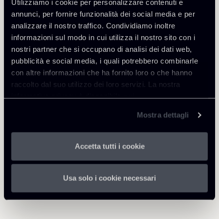
Utilizziamo i cookie per personalizzare contenuti e
efficace-applicazione-del-
annunci, per fornire funzionalità dei social media e per
Regolamento.pdf
analizzare il nostro traffico. Condividiamo inoltre
informazioni sul modo in cui utilizza il nostro sito con i
Memo-provvedimento-
nostri partner che si occupano di analisi dei dati web,
Garante-Google-Analytics--
410 Kb
pubblicità e social media, i quali potrebbero combinarle
ITA.pdf
con altre informazioni che ha fornito loro o che hanno
raccolto dal suo utilizzo dei loro servizi. La nostra
informativa privacy è disponibile
qui
.
TMT-Newsletter-Nuovo-
1 Mb
regolamento-AGCom-892022.pdf
Mostra dettagli
Accetta tutti i cookie
Usa solo i cookie necessari
Torna agli Insights