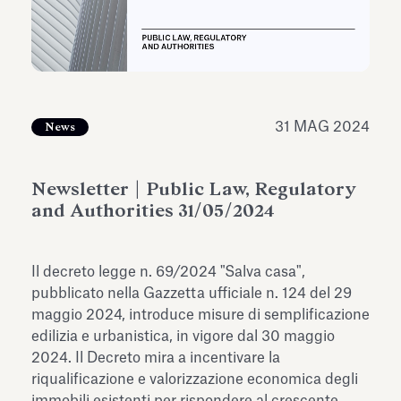
dell’Antiquarium di Villa Albani
Leggi tutto
Leg
Torlonia
31 MAG 2024
News
Newsletter | Public Law, Regulatory
and Authorities 31/05/2024
Il decreto legge n. 69/2024 "Salva casa",
pubblicato nella Gazzetta ufficiale n. 124 del 29
maggio 2024, introduce misure di semplificazione
edilizia e urbanistica, in vigore dal 30 maggio
2024. Il Decreto mira a incentivare la
riqualificazione e valorizzazione economica degli
immobili esistenti per rispondere al crescente