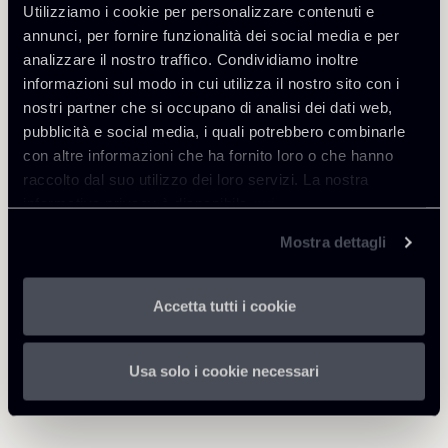
Utilizziamo i cookie per personalizzare contenuti e
Approfondisci
annunci, per fornire funzionalità dei social media e per
analizzare il nostro traffico. Condividiamo inoltre
Public Law, Regulatory & Authorities
informazioni sul modo in cui utilizza il nostro sito con i
nostri partner che si occupano di analisi dei dati web,
pubblicità e social media, i quali potrebbero combinarle
con altre informazioni che ha fornito loro o che hanno
Scarica Allegati
raccolto dal suo utilizzo dei loro servizi. La nostra
informativa privacy è disponibile
qui
.
310524-Newsletter-Public
1 Mb
Mostra dettagli
Law.pdf
Accetta tutti i cookie
Usa solo i cookie necessari
Torna agli Insights