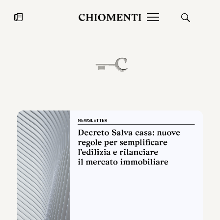
News
27 LUG 2026
News
Fondazione Torlonia inaugura la
Chiomenti 
mostra Marmora Romana
EcoVadis 2
ampliando gli spazi espositivi