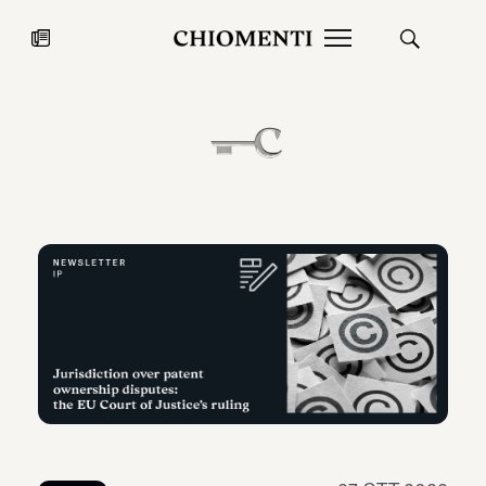
News
27 LUG 2026
News
Fondazione Torlonia inaugura la
Chiomenti 
mostra Marmora Romana
EcoVadis 2
ampliando gli spazi espositivi