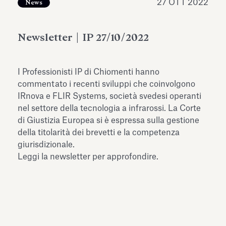
27 OTT 2022
News
dell’Antiquarium di Villa Albani
Leggi tutto
Leg
Torlonia
Newsletter | IP 27/10/2022
I Professionisti IP di Chiomenti hanno
commentato i recenti sviluppi che coinvolgono
IRnova e FLIR Systems, società svedesi operanti
nel settore della tecnologia a infrarossi. La Corte
di Giustizia Europea si è espressa sulla gestione
della titolarità dei brevetti e la competenza
giurisdizionale.
Leggi la newsletter per approfondire.