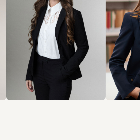
ASSOCIATE
PARTNER
Maria Chiara
Lydia 
Ravagnan
SEDI
SEDI
Milano
Milano
Scopri il professionista
Sco