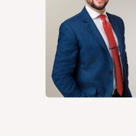
ASSOCIATE
Jacopo Baieri
SEDI
Milano
Scopri il professionista