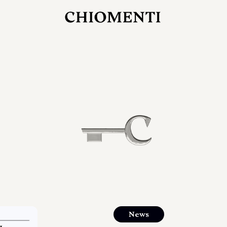
27 LUG 2026
rlonia
C
ostra
d
mana
2
 spazi
um di
orlonia
News
o