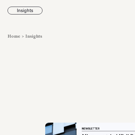
Insights
News
Home
>
Insights
Fondazione To
inaugura la m
Marmora Ro
ampliando gli
espositivi
dell’Antiquari
Villa Albani T
Leggi tutt