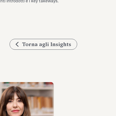
nti introdotti e i key takeways.
Torna agli Insights