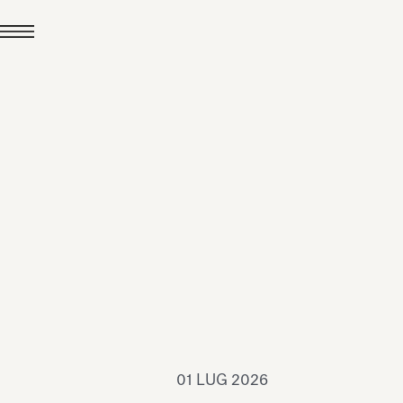
24 LUG 2026
News
hiomenti è Medaglia
'Argento EcoVadis
026
Leggi tutto
01 LUG 2026