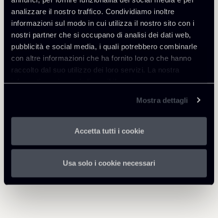
Healthcare & Life Sciences
analizzare il nostro traffico. Condividiamo inoltre
informazioni sul modo in cui utilizza il nostro sito con i
nostri partner che si occupano di analisi dei dati web,
pubblicità e social media, i quali potrebbero combinarle
Scarica Allegati
con altre informazioni che ha fornito loro o che hanno
raccolto dal suo utilizzo dei loro servizi. La nostra
1103-Newsletter-Healthcare---
1 Mb
informativa privacy è disponibile
qui
.
Life-Sciences.pdf
Mostra dettagli
Accetta tutti i cookie
Torna agli Insights
Usa solo i cookie necessari