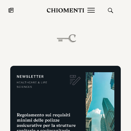
News
27 LUG 2026
News
Fondazione Torlonia inaugura la
Chiomenti 
mostra Marmora Romana
EcoVadis 2
ampliando gli spazi espositivi