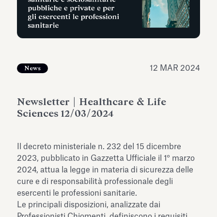
dell’Antiquarium di Villa Albani
Leggi tutto
Leg
Torlonia
12 MAR 2024
News
Newsletter | Healthcare & Life
Sciences 12/03/2024
Il decreto ministeriale n. 232 del 15 dicembre
2023, pubblicato in Gazzetta Ufficiale il 1° marzo
2024, attua la legge in materia di sicurezza delle
cure e di responsabilità professionale degli
esercenti le professioni sanitarie.
Le principali disposizioni, analizzate dai
Professionisti Chiomenti, definiscono i requisiti