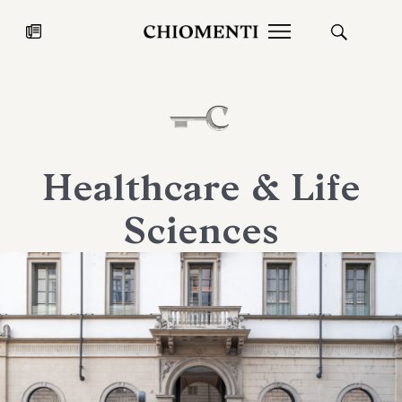
News
27 LUG 2026
News
Healthcare & Life
Sciences
Fondazione Torlonia inaugura la
Chiomenti 
mostra Marmora Romana
EcoVadis 2
ampliando gli spazi espositivi