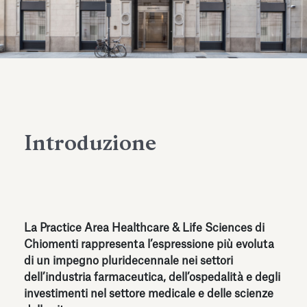
dell’Antiquarium di Villa Albani
Leggi tutto
Leg
Torlonia
Introduzione
La Practice Area Healthcare & Life Sciences di
Chiomenti rappresenta l’espressione più evoluta
di un impegno pluridecennale nei settori
dell’industria farmaceutica, dell’ospedalità e degli
investimenti nel settore medicale e delle scienze