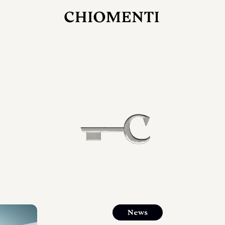
27 LUG 2026
rlonia
C
ostra
d
mana
2
 spazi
um di
orlonia
News
o