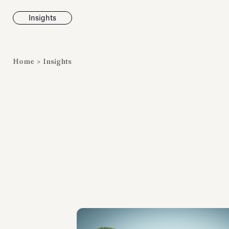
Insights
News
Home
>
Insights
Fondazione To
inaugura la m
Marmora Ro
ampliando gli
espositivi
dell’Antiquari
Villa Albani T
Leggi tutt