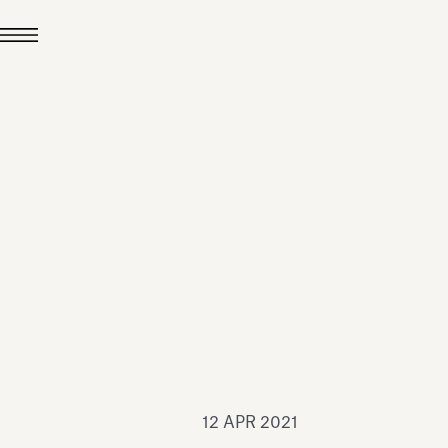
24 LUG 2026
News
hiomenti è Medaglia
'Argento EcoVadis
026
Leggi tutto
12 APR 2021