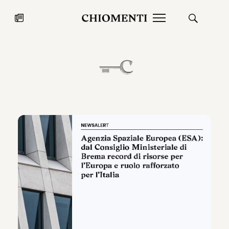
News
27 LUG 2026
News
Fondazione Torlonia inaugura la
Chiomenti 
mostra Marmora Romana
EcoVadis 2
ampliando gli spazi espositivi