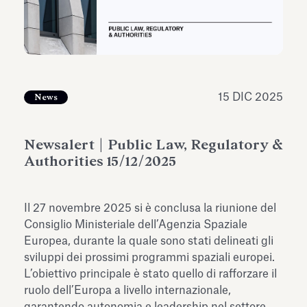
dell’Antiquarium di Villa Albani
Leggi tutto
Leg
Torlonia
15 DIC 2025
News
Newsalert | Public Law, Regulatory &
Authorities 15/12/2025
Il 27 novembre 2025 si è conclusa la riunione del
Consiglio Ministeriale dell’Agenzia Spaziale
Europea, durante la quale sono stati delineati gli
sviluppi dei prossimi programmi spaziali europei.
L’obiettivo principale è stato quello di rafforzare il
ruolo dell’Europa a livello internazionale,
garantendo autonomia e leadership nel settore