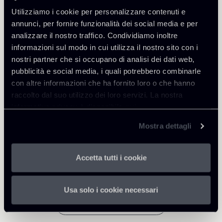
Utilizziamo i cookie per personalizzare contenuti e
annunci, per fornire funzionalità dei social media e per
Approfondisci
analizzare il nostro traffico. Condividiamo inoltre
informazioni sul modo in cui utilizza il nostro sito con i
Public Law, Regulatory & Authorities
nostri partner che si occupano di analisi dei dati web,
pubblicità e social media, i quali potrebbero combinarle
con altre informazioni che ha fornito loro o che hanno
raccolto dal suo utilizzo dei loro servizi. La nostra
Scarica Allegati
informativa privacy è disponibile
qui
.
151225-Newsalert-Public
Mostra dettagli
488 Kb
Law.pdf
Accetta tutti i cookie
Usa solo i cookie necessari
Torna agli Insights