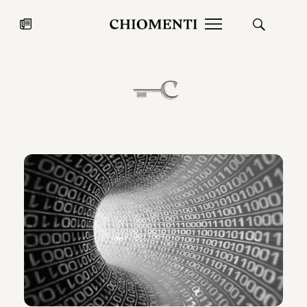
News
27 LUG 2026
News
Fondazione Torlonia inaugura la
Chiomenti 
mostra Marmora Romana
EcoVadis 2
ampliando gli spazi espositivi