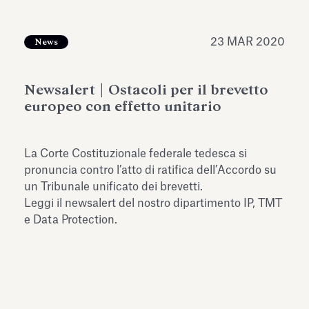
dell’Antiquarium di Villa Albani
Leggi tutto
Leg
Torlonia
23 MAR 2020
News
Newsalert | Ostacoli per il brevetto
europeo con effetto unitario
La Corte Costituzionale federale tedesca si
pronuncia contro l’atto di ratifica dell’Accordo su
un Tribunale unificato dei brevetti.
Leggi il newsalert del nostro dipartimento IP, TMT
e Data Protection.