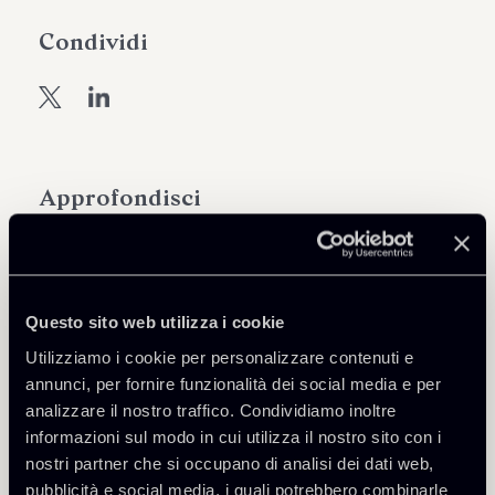
Condividi
Approfondisci
Public Law, Regulatory & Authorities
Questo sito web utilizza i cookie
Scarica Allegati
Utilizziamo i cookie per personalizzare contenuti e
annunci, per fornire funzionalità dei social media e per
analizzare il nostro traffico. Condividiamo inoltre
Newsalert---Ostacoli-per-il-
informazioni sul modo in cui utilizza il nostro sito con i
brevetto-europeo-con-effetto-
268 Kb
nostri partner che si occupano di analisi dei dati web,
unitarioPDF.pdf
pubblicità e social media, i quali potrebbero combinarle