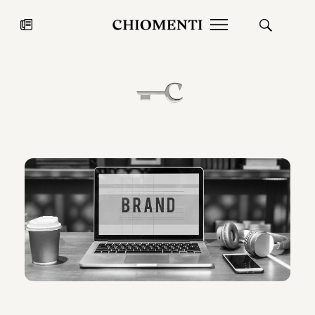
News
27 LUG 2026
News
Fondazione Torlonia inaugura la
Chiomenti 
mostra Marmora Romana
EcoVadis 2
ampliando gli spazi espositivi