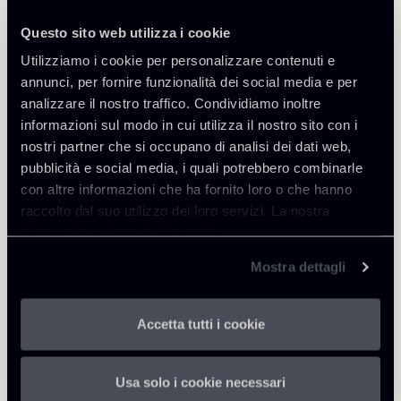
Questo sito web utilizza i cookie
Utilizziamo i cookie per personalizzare contenuti e
annunci, per fornire funzionalità dei social media e per
Approfondisci
analizzare il nostro traffico. Condividiamo inoltre
informazioni sul modo in cui utilizza il nostro sito con i
nostri partner che si occupano di analisi dei dati web,
Public Law, Regulatory & Authorities
pubblicità e social media, i quali potrebbero combinarle
con altre informazioni che ha fornito loro o che hanno
raccolto dal suo utilizzo dei loro servizi. La nostra
Scarica Allegati
informativa privacy è disponibile
qui
.
Mostra dettagli
Newsalert-Corte-di-Giustizia-
UE-in-materia-di-marchi---
258 Kb
Sky-contro-SkyKick-3220.pdf
Accetta tutti i cookie
Usa solo i cookie necessari