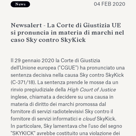
04 FEB 2020
dell’Antiquarium di Villa Albani
News
Leggi tutto
Leg
Torlonia
Newsalert - La Corte di Giustizia UE
si pronuncia in materia di marchi nel
caso Sky contro SkyKick
Il 29 gennaio 2020 la Corte di Giustizia
dell'Unione europea ("CGUE") ha pronunciato una
sentenza decisiva nella causa Sky contro SkyKick
(C-371/18). La sentenza prende le mosse da un
rinvio pregiudiziale della
High Court of Justice
inglese, chiamata a decidere su una causa in
materia di diritto dei marchi promossa dal
fornitore di servizi radiotelevisivi Sky contro il
fornitore di servizi informatici e
cloud
SkyKick.
In particolare, Sky lamentava che l'uso del segno
"SKYKICK" avrebbe costituito una violazione dei