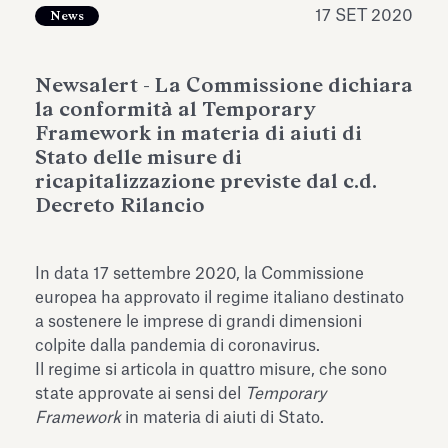
dell’Antiquarium di Villa Albani
17 SET 2020
News
Leggi tutto
Leg
Torlonia
Newsalert - La Commissione dichiara
la conformità al Temporary
Framework in materia di aiuti di
Stato delle misure di
ricapitalizzazione previste dal c.d.
Decreto Rilancio
In data 17 settembre 2020, la Commissione
europea ha approvato il regime italiano destinato
a sostenere le imprese di grandi dimensioni
colpite dalla pandemia di coronavirus.
Il regime si articola in quattro misure, che sono
state approvate ai sensi del
Temporary
Framework
in materia di aiuti di Stato.