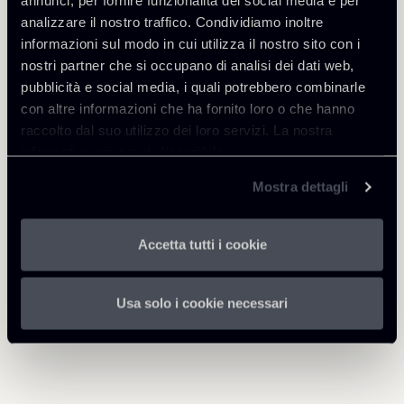
annunci, per fornire funzionalità dei social media e per
analizzare il nostro traffico. Condividiamo inoltre
informazioni sul modo in cui utilizza il nostro sito con i
nostri partner che si occupano di analisi dei dati web,
Scarica Allegati
pubblicità e social media, i quali potrebbero combinarle
con altre informazioni che ha fornito loro o che hanno
Newsalert-Commissione-UE-
raccolto dal suo utilizzo dei loro servizi. La nostra
approvazione-misure-DL-
261 Kb
informativa privacy è disponibile
qui
.
Rilancio-17092020.pdf
Mostra dettagli
Accetta tutti i cookie
Torna agli Insights
Usa solo i cookie necessari