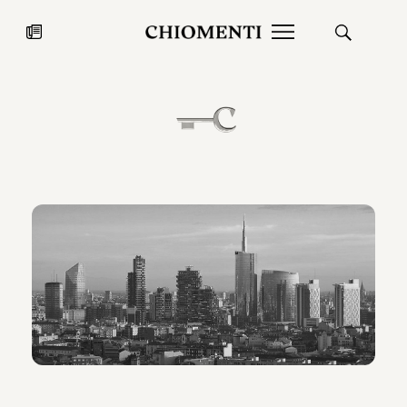
News
27 LUG 2026
News
Fondazione Torlonia inaugura la
Chiomenti 
mostra Marmora Romana
EcoVadis 2
ampliando gli spazi espositivi