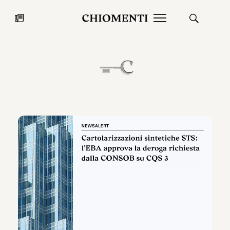
News
27 LUG 2026
News
Fondazione Torlonia inaugura la
Chiomenti 
mostra Marmora Romana
EcoVadis 2
ampliando gli spazi espositivi