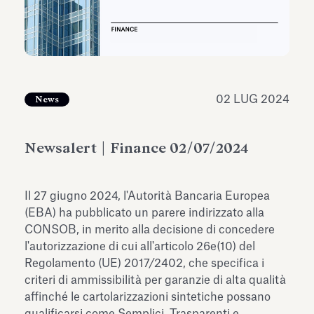
dell’Antiquarium di Villa Albani
Leggi tutto
Leg
Torlonia
02 LUG 2024
News
Newsalert | Finance 02/07/2024
Il 27 giugno 2024, l'Autorità Bancaria Europea
(EBA) ha pubblicato un parere indirizzato alla
CONSOB, in merito alla decisione di concedere
l'autorizzazione di cui all'articolo 26e(10) del
Regolamento (UE) 2017/2402, che specifica i
criteri di ammissibilità per garanzie di alta qualità
affinché le cartolarizzazioni sintetiche possano
qualificarsi come Semplici, Trasparenti e