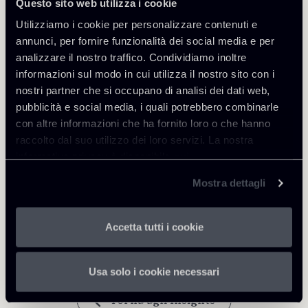
Questo sito web utilizza i cookie
Utilizziamo i cookie per personalizzare contenuti e
annunci, per fornire funzionalità dei social media e per
analizzare il nostro traffico. Condividiamo inoltre
Approfondisci
informazioni sul modo in cui utilizza il nostro sito con i
nostri partner che si occupano di analisi dei dati web,
Debt Finance
pubblicità e social media, i quali potrebbero combinarle
con altre informazioni che ha fornito loro o che hanno
raccolto dal suo utilizzo dei loro servizi. La nostra
informativa privacy è disponibile
qui
.
Scarica Allegati
Mostra dettagli
020724-Newsalert-Finance.pdf
374 Kb
Accetta tutti i cookie
Usa solo i cookie necessari
Torna agli Insights