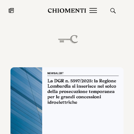
News
27 LUG 2026
News
Fondazione Torlonia inaugura la
Chiomenti 
mostra Marmora Romana
EcoVadis 2
ampliando gli spazi espositivi