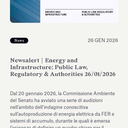
dell’Antiquarium di Villa Albani
Leggi tutto
Leg
Torlonia
26 GEN 2026
News
Newsalert | Energy and
Infrastructure; Public Law,
Regulatory & Authorities 26/01/2026
Dal 20 gennaio 2026, la Commissione Ambiente
del Senato ha avviato una serie di audizioni
nell’ambito dell’indagine conoscitiva
sull’autoproduzione di energia elettrica da FER e
sistemi di accumulo, durante le quali è emersa
l’esigenza di definire un quadro chiaro per il