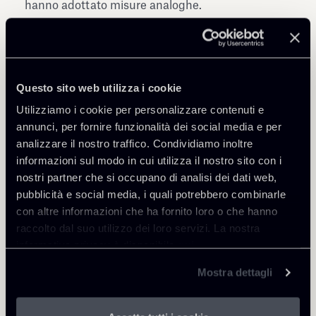
hanno adottato misure analoghe.
Questo sito web utilizza i cookie
Utilizziamo i cookie per personalizzare contenuti e
Condividi
annunci, per fornire funzionalità dei social media e per
analizzare il nostro traffico. Condividiamo inoltre
informazioni sul modo in cui utilizza il nostro sito con i
nostri partner che si occupano di analisi dei dati web,
pubblicità e social media, i quali potrebbero combinarle
con altre informazioni che ha fornito loro o che hanno
Approfondisci
raccolto dal suo utilizzo dei loro servizi. La nostra
informativa privacy è disponibile
qui
.
Public Law, Regulatory & Authorities
Mostra dettagli