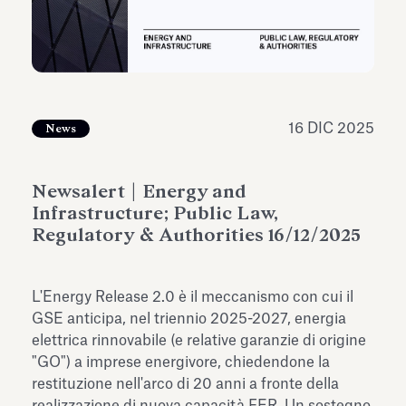
dell’Antiquarium di Villa Albani
Leggi tutto
Leg
Torlonia
16 DIC 2025
News
Newsalert | Energy and
Infrastructure; Public Law,
Regulatory & Authorities 16/12/2025
L'Energy Release 2.0 è il meccanismo con cui il
GSE anticipa, nel triennio 2025-2027, energia
elettrica rinnovabile (e relative garanzie di origine
"GO") a imprese energivore, chiedendone la
restituzione nell'arco di 20 anni a fronte della
realizzazione di nuova capacità FER. Un sostegno