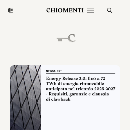
News
27 LUG 2026
News
Fondazione Torlonia inaugura la
Chiomenti 
mostra Marmora Romana
EcoVadis 2
ampliando gli spazi espositivi