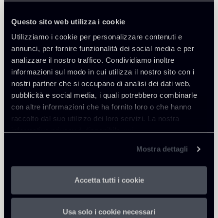
Questo sito web utilizza i cookie
Utilizziamo i cookie per personalizzare contenuti e
annunci, per fornire funzionalità dei social media e per
Approfondisci
analizzare il nostro traffico. Condividiamo inoltre
informazioni sul modo in cui utilizza il nostro sito con i
nostri partner che si occupano di analisi dei dati web,
Energy and Infrastructure
pubblicità e social media, i quali potrebbero combinarle
Public Law, Regulatory & Authorities
con altre informazioni che ha fornito loro o che hanno
raccolto dal suo utilizzo dei loro servizi. La nostra
informativa privacy è disponibile
qui
.
Scarica Allegati
Mostra dettagli
161225-Newsalert-Energy
1 Mb
Accetta tutti i cookie
Release-ITA.pdf
Usa solo i cookie necessari