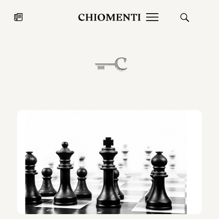
News
27 LUG 2026
News
Fondazione Torlonia inaugura la
Chiomenti 
mostra Marmora Romana
EcoVadis 2
ampliando gli spazi espositivi