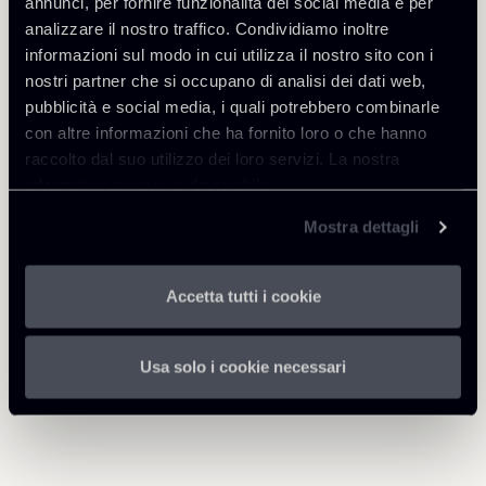
annunci, per fornire funzionalità dei social media e per
analizzare il nostro traffico. Condividiamo inoltre
informazioni sul modo in cui utilizza il nostro sito con i
Scarica Allegati
nostri partner che si occupano di analisi dei dati web,
pubblicità e social media, i quali potrebbero combinarle
Newsalert-Commissione-UE-
con altre informazioni che ha fornito loro o che hanno
Proposta-regolamento-
840 Kb
raccolto dal suo utilizzo dei loro servizi. La nostra
sovvenzioni-estere-
informativa privacy è disponibile
qui
.
05052021.pdf
Mostra dettagli
Accetta tutti i cookie
Torna agli Insights
Usa solo i cookie necessari