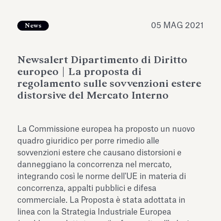
dell’Antiquarium di Villa Albani
Leggi tutto
Leg
Torlonia
05 MAG 2021
News
Newsalert Dipartimento di Diritto
europeo | La proposta di
regolamento sulle sovvenzioni estere
distorsive del Mercato Interno
La Commissione europea ha proposto un nuovo
quadro giuridico per porre rimedio alle
sovvenzioni estere che causano distorsioni e
danneggiano la concorrenza nel mercato,
integrando così le norme dell'UE in materia di
concorrenza, appalti pubblici e difesa
commerciale. La Proposta è stata adottata in
linea con la Strategia Industriale Europea