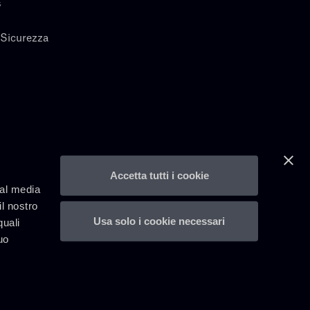
s
 Sicurezza
Accetta tutti i cookie
ial media
il nostro
Usa solo i cookie necessari
quali
uo