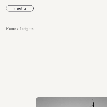
Insights
News
Home
>
Insights
Fondazione To
inaugura la m
Marmora Ro
ampliando gli
espositivi
dell’Antiquari
Villa Albani T
Leggi tutt