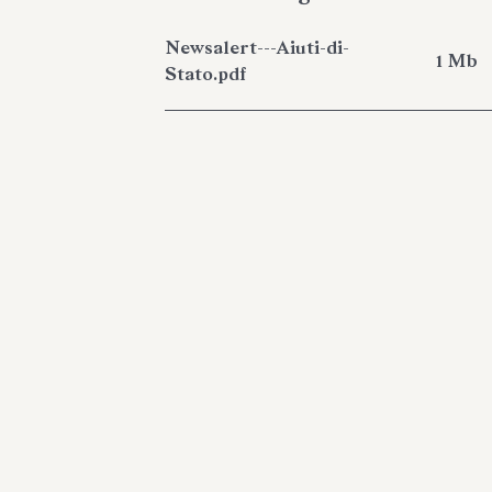
Newsalert---Aiuti-di-
1 Mb
Stato.pdf