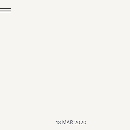
24 LUG 2026
News
hiomenti è Medaglia
'Argento EcoVadis
026
Leggi tutto
13 MAR 2020