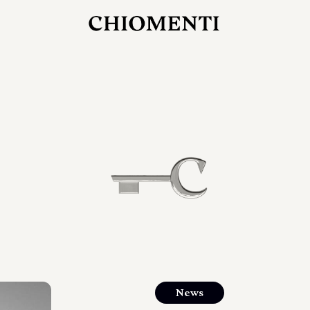
27 LUG 2026
rlonia
C
ostra
d
mana
2
 spazi
um di
orlonia
News
o