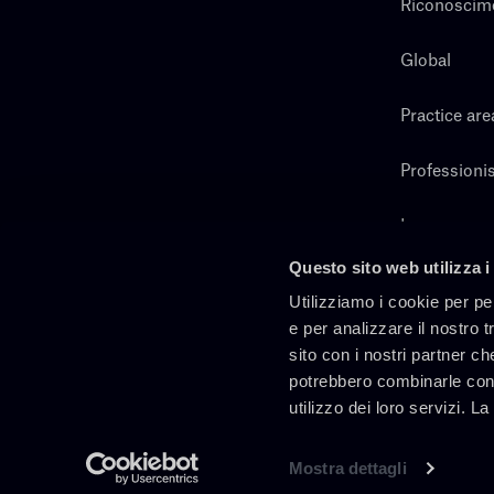
Riconoscim
Global
Practice are
Professionis
Lavora con 
Questo sito web utilizza i
Cerca
Utilizziamo i cookie per pe
e per analizzare il nostro t
sito con i nostri partner ch
potrebbero combinarle con 
utilizzo dei loro servizi. L
Mostra dettagli
It
En