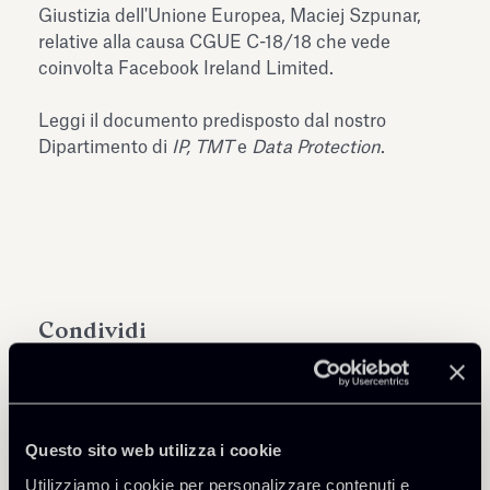
Giustizia dell'Unione Europea, Maciej Szpunar,
relative alla causa CGUE C-18/18 che vede
coinvolta Facebook Ireland Limited.
Leggi il documento predisposto dal nostro
Dipartimento di
IP, TMT
e
Data Protection
.
Condividi
Questo sito web utilizza i cookie
Approfondisci
Utilizziamo i cookie per personalizzare contenuti e