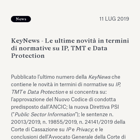
dell’Antiquarium di Villa Albani
Leggi tutto
Leg
Torlonia
11 LUG 2019
News
KeyNews - Le ultime novità in termini
di normative su IP, TMT e Data
Protection
Pubblicato l’ultimo numero della
KeyNews
che
contiene le novità in termini di normative su
IP,
TMT
e
Data Protection
e si concentra su:
l’approvazione del Nuovo Codice di condotta
predisposto dall’ANCIC; la nuova Direttiva PSI
(“
Public Sector Information
”); le sentenze n.
20013/2019, n. 19855/2019, n. 24141/2019 della
Corte di Cassazione su
IP
e
Privacy
; e le
conclusioni dell’Avvocato Generale della Corte di