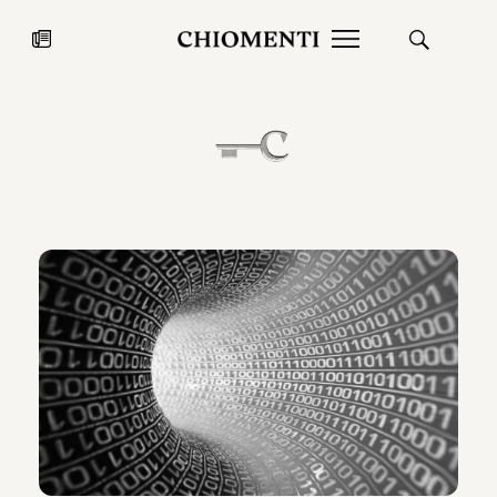
News
27 LUG 2026
News
Fondazione Torlonia inaugura la
Chiomenti 
mostra Marmora Romana
EcoVadis 2
ampliando gli spazi espositivi