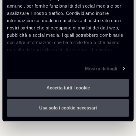
annunci, per fornire funzionalità dei social media e per
analizzare il nostro traffico. Condividiamo inoltre
Intellectual Property
informazioni sul modo in cui utilizza il nostro sito con i
nostri partner che si occupano di analisi dei dati web,
pubblicità e social media, i quali potrebbero combinarle
Scarica Allegati
con altre informazioni che ha fornito loro o che hanno
raccolto dal suo utilizzo dei loro servizi. La nostra
informativa privacy è disponibile
qui
.
KeyNews-IP--TMT-e-Data-
270 Kb
Protection-Luglio-2019_1.pdf
Mostra dettagli
Accetta tutti i cookie
Torna agli Insights
Usa solo i cookie necessari