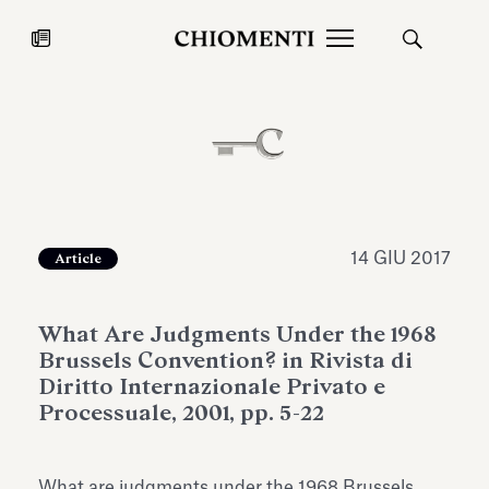
News
27 LUG 2026
News
14 GIU 2017
Article
What Are Judgments Under the 1968
Brussels Convention? in Rivista di
Diritto Internazionale Privato e
Processuale, 2001, pp. 5-22
Fondazione Torlonia inaugura la
Chiomenti 
mostra Marmora Romana
EcoVadis 2
ampliando gli spazi espositivi
What are judgments under the 1968 Brussels