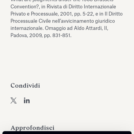
dell’Antiquarium di Villa Albani
Convention?, in Rivista di Diritto Internazionale
Leggi tutto
Leg
Torlonia
Privato e Processuale, 2001, pp. 5-22, e in Il Diritto
Processuale Civile nell’avvicinamento giuridico
internazionale. Omaggio ad Aldo Attardi, II,
Padova, 2009, pp. 831-851.
Condividi
Approfondisci