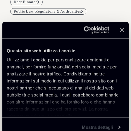
Debt Finance
Public Law, Regulatory & Authorities
Professionisti correlati
Questo sito web utilizza i cookie
Utilizziamo i cookie per personalizzare contenuti e
PARTNER
Marco Di Siena
annunci, per fornire funzionalità dei social media e per
analizzare il nostro traffico. Condividiamo inoltre
SEDI
informazioni sul modo in cui utilizza il nostro sito con i
Roma
nostri partner che si occupano di analisi dei dati web,
Scopri il professionista
pubblicità e social media, i quali potrebbero combinarle
Torna agli Insights
con altre informazioni che ha fornito loro o che hanno
raccolto dal suo utilizzo dei loro servizi. La nostra
informativa privacy è disponibile
qui
.
Mostra dettagli