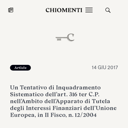
News
27 LUG 2026
News
14 GIU 2017
Article
Un Tentativo di Inquadramento
Sistematico dell’art. 316 ter C.P.
nell’Ambito dell’Apparato di Tutela
degli Interessi Finanziari dell’Unione
Europea, in Il Fisco, n. 12/2004
Fondazione Torlonia inaugura la
Chiomenti 
mostra Marmora Romana
EcoVadis 2
ampliando gli spazi espositivi