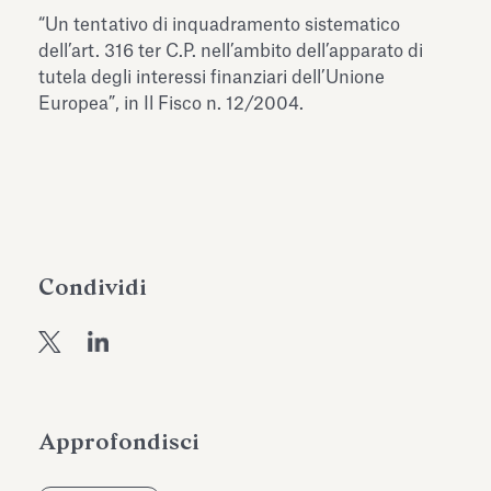
dell’Antiquarium di Villa Albani
“Un tentativo di inquadramento sistematico
Leggi tutto
Leg
Torlonia
dell’art. 316 ter C.P. nell’ambito dell’apparato di
tutela degli interessi finanziari dell’Unione
Europea”, in Il Fisco n. 12/2004.
Condividi
Approfondisci