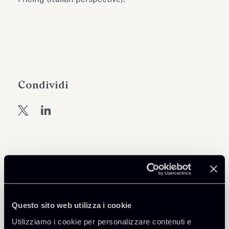
dell’Antiquarium di Villa Albani
Leggi tutto
Leg
Torlonia
Condividi
Torna agli Insights
Questo sito web utilizza i cookie
Utilizziamo i cookie per personalizzare contenuti e