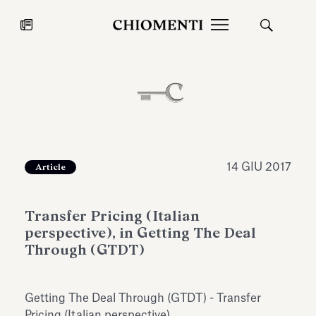
News
27 LUG 2026
News
14 GIU 2017
Article
Transfer Pricing (Italian
perspective), in Getting The Deal
Through (GTDT)
Fondazione Torlonia inaugura la
Chiomenti 
Getting The Deal Through (GTDT) - Transfer
mostra Marmora Romana
EcoVadis 2
ampliando gli spazi espositivi
Pricing (Italian perspective).