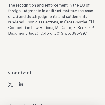
dell’Antiquarium di Villa Albani
The recognition and enforcement in the EU of
Leggi tutto
Leg
Torlonia
foreign judgments in antitrust matters: the case
of US and dutch judgments and settlements
rendered upon class actions, in Cross-border EU
Competition Law Actions, M. Danov, F. Becker, P.
Beaumont (eds.), Oxford, 2013, pp. 385-397.
Condividi