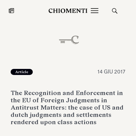
News
27 LUG 2026
News
14 GIU 2017
Article
The Recognition and Enforcement in
the EU of Foreign Judgments in
Antitrust Matters: the case of US and
dutch judgments and settlements
rendered upon class actions
Fondazione Torlonia inaugura la
Chiomenti 
mostra Marmora Romana
EcoVadis 2
ampliando gli spazi espositivi