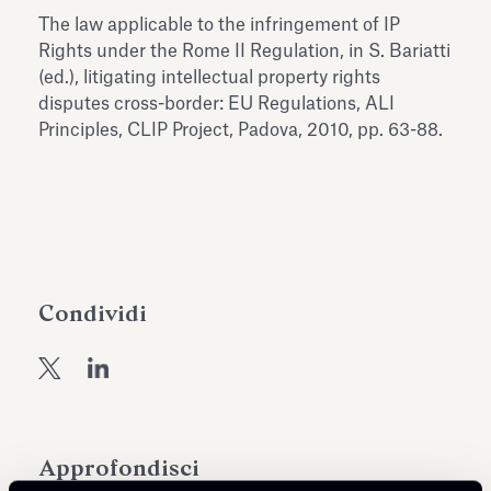
dell’Antiquarium di Villa Albani
The law applicable to the infringement of IP
Leggi tutto
Leg
Torlonia
Rights under the Rome II Regulation, in S. Bariatti
(ed.), litigating intellectual property rights
disputes cross-border: EU Regulations, ALI
Principles, CLIP Project, Padova, 2010, pp. 63-88.
Condividi
Approfondisci