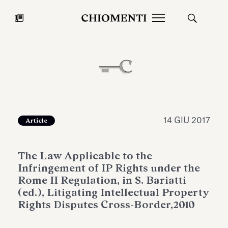
News
27 LUG 2026
News
14 GIU 2017
Article
The Law Applicable to the
Infringement of IP Rights under the
Rome II Regulation, in S. Bariatti
(ed.), Litigating Intellectual Property
Rights Disputes Cross-Border,2010
Fondazione Torlonia inaugura la
Chiomenti 
mostra Marmora Romana
EcoVadis 2
ampliando gli spazi espositivi