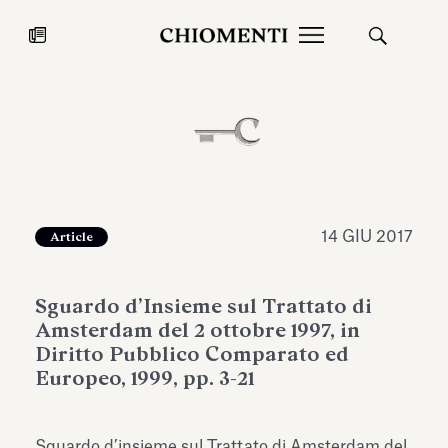
News
27 LUG 2026
News
14 GIU 2017
Article
Sguardo d’Insieme sul Trattato di
Amsterdam del 2 ottobre 1997, in
Diritto Pubblico Comparato ed
Europeo, 1999, pp. 3-21
Fondazione Torlonia inaugura la
Chiomenti 
mostra Marmora Romana
EcoVadis 2
ampliando gli spazi espositivi
Sguardo d’insieme sul Trattato di Amsterdam del