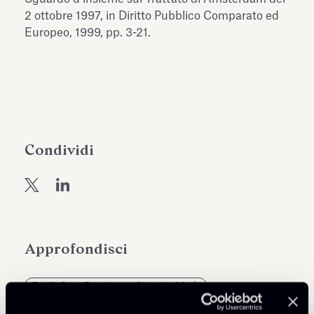
dell’Antiquarium di Villa Albani
2 ottobre 1997, in Diritto Pubblico Comparato ed
Leggi tutto
Leg
Torlonia
Europeo, 1999, pp. 3-21.
Condividi
Approfondisci
Public Law, Regulatory & Authorities