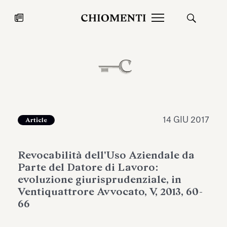
News
27 LUG 2026
News
14 GIU 2017
Article
Revocabilità dell'Uso Aziendale da
Parte del Datore di Lavoro:
evoluzione giurisprudenziale, in
Ventiquattrore Avvocato, V, 2013, 60-
66
Fondazione Torlonia inaugura la
Chiomenti 
mostra Marmora Romana
EcoVadis 2
ampliando gli spazi espositivi