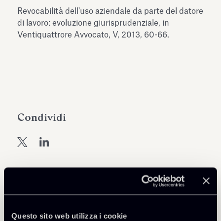
dell’Antiquarium di Villa Albani
Revocabilità dell'uso aziendale da parte del datore
Leggi tutto
Leg
Torlonia
di lavoro: evoluzione giurisprudenziale, in
Ventiquattrore Avvocato, V, 2013, 60-66.
Condividi
Torna agli Insights
Questo sito web utilizza i cookie