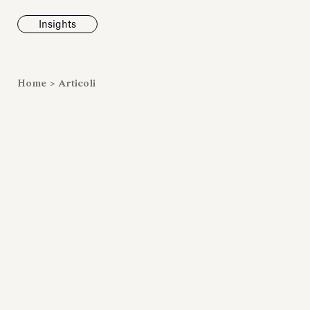
Insights
News
Home
>
Articoli
Fondazione To
inaugura la m
Marmora Ro
ampliando gli
espositivi
dell’Antiquari
Villa Albani T
Leggi tutt