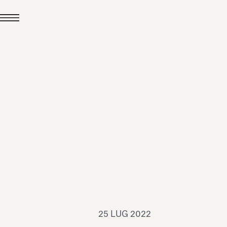
24 LUG 2026
News
hiomenti è Medaglia
'Argento EcoVadis
026
Leggi tutto
25 LUG 2022