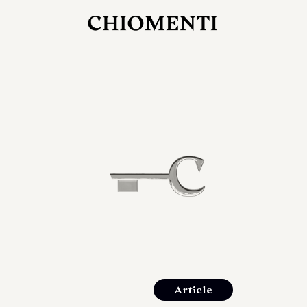
27 LUG 2026
rlonia
C
ostra
d
mana
2
 spazi
um di
orlonia
Article
o