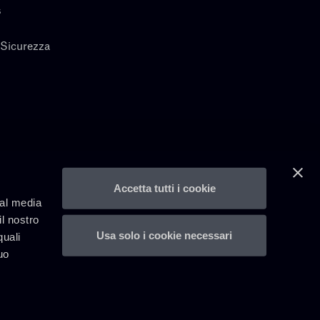
s
 Sicurezza
Accetta tutti i cookie
ial media
il nostro
Usa solo i cookie necessari
quali
uo