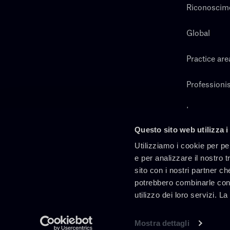
Riconoscim
Global
Practice are
Professionis
Lavora con 
Questo sito web utilizza i
Cerca
Utilizziamo i cookie per pe
e per analizzare il nostro t
sito con i nostri partner ch
potrebbero combinarle con 
utilizzo dei loro servizi. L
Mostra dettagli
It
En