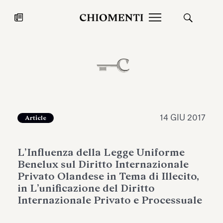
News
27 LUG 2026
News
14 GIU 2017
Article
L’Influenza della Legge Uniforme
Benelux sul Diritto Internazionale
Privato Olandese in Tema di Illecito,
in L’unificazione del Diritto
Internazionale Privato e Processuale
Fondazione Torlonia inaugura la
Chiomenti 
mostra Marmora Romana
EcoVadis 2
ampliando gli spazi espositivi