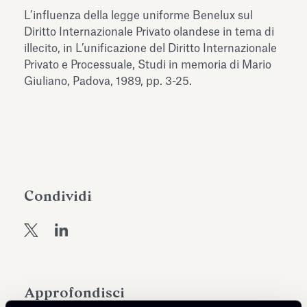
dell’Antiquarium di Villa Albani
L’influenza della legge uniforme Benelux sul
Leggi tutto
Leg
Torlonia
Diritto Internazionale Privato olandese in tema di
illecito, in L’unificazione del Diritto Internazionale
Privato e Processuale, Studi in memoria di Mario
Giuliano, Padova, 1989, pp. 3-25.
Condividi
Approfondisci