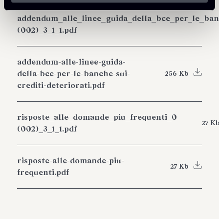
addendum_alle_linee_guida_della_bce_per_le_banc
(002)_3_1_1.pdf
addendum-alle-linee-guida-
della-bce-per-le-banche-sui-
256 Kb
crediti-deteriorati.pdf
risposte_alle_domande_piu_frequenti_0
27 K
(002)_3_1_1.pdf
risposte-alle-domande-piu-
27 Kb
frequenti.pdf