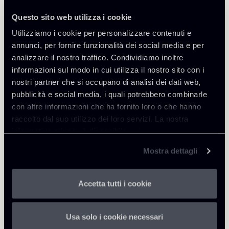
accantonamento prudenziale definiti nel
documento almeno con frequenza annuale.
Questo sito web utilizza i cookie
La consultazione si concluderà il prossimo 8
Utilizziamo i cookie per personalizzare contenuti e
dicembre.
annunci, per fornire funzionalità dei social media e per
Scarica l’Addendum e le
Risposte alle domande
analizzare il nostro traffico. Condividiamo inoltre
più frequenti relative all’Addendum
informazioni sul modo in cui utilizza il nostro sito con i
nostri partner che si occupano di analisi dei dati web,
pubblicità e social media, i quali potrebbero combinarle
con altre informazioni che ha fornito loro o che hanno
raccolto dal suo utilizzo dei loro servizi. La nostra
informativa privacy è disponibile
qui
.
Condividi
Mostra dettagli
Accetta tutti i cookie
Usa solo i cookie necessari
Scarica Allegati