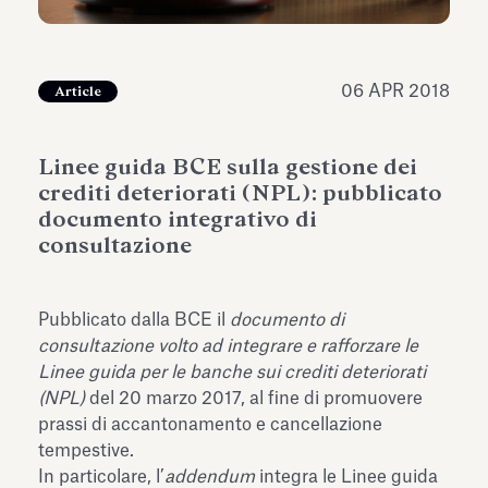
dell’Antiquarium di Villa Albani
Leggi tutto
Leg
Torlonia
06 APR 2018
Article
Linee guida BCE sulla gestione dei
crediti deteriorati (NPL): pubblicato
documento integrativo di
consultazione
Pubblicato dalla BCE il
documento di
consultazione volto ad integrare e rafforzare le
Linee guida per le banche sui crediti deteriorati
(NPL)
del 20 marzo 2017, al fine di promuovere
prassi di accantonamento e cancellazione
tempestive.
In particolare, l’
addendum
integra le Linee guida