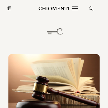
News
27 LUG 2026
News
Fondazione Torlonia inaugura la
Chiomenti 
mostra Marmora Romana
EcoVadis 2
ampliando gli spazi espositivi