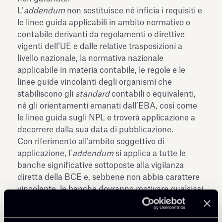
L’
addendum
non sostituisce né inficia i requisiti e
le linee guida applicabili in ambito normativo o
contabile derivanti da regolamenti o direttive
vigenti dell’UE e dalle relative trasposizioni a
livello nazionale, la normativa nazionale
applicabile in materia contabile, le regole e le
linee guide vincolanti degli organismi che
stabiliscono gli
standard
contabili o equivalenti,
né gli orientamenti emanati dall’EBA, così come
le linee guida sugli NPL e troverà applicazione a
decorrere dalla sua data di pubblicazione.
Con riferimento all’ambito soggettivo di
applicazione, l’
addendum
si applica a tutte le
banche significative sottoposte alla vigilanza
diretta della BCE e, sebbene non abbia carattere
vincolante, le banche dovranno motivare qualsiasi
scostamento rispetto al suo contenuto e riferire in
merito al raggiungimento dei livelli minimi di