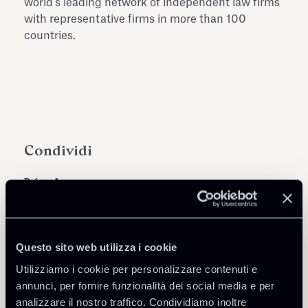
world's leading network of independent law firms
with representative firms in more than 100
countries.
Condividi
Approfondisci
Questo sito web utilizza i cookie
Utilizziamo i cookie per personalizzare contenuti e
Public Law, Regulatory & Authorities
annunci, per fornire funzionalità dei social media e per
analizzare il nostro traffico. Condividiamo inoltre