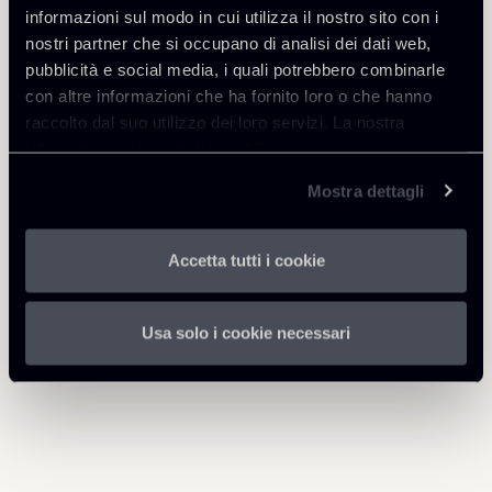
informazioni sul modo in cui utilizza il nostro sito con i
nostri partner che si occupano di analisi dei dati web,
pubblicità e social media, i quali potrebbero combinarle
con altre informazioni che ha fornito loro o che hanno
Professionisti correlati
raccolto dal suo utilizzo dei loro servizi. La nostra
PARTNER
informativa privacy è disponibile
qui
.
Filippo Brunetti
Mostra dettagli
SEDI
Milano
Accetta tutti i cookie
Scopri il professionista
Torna agli Insights
Usa solo i cookie necessari