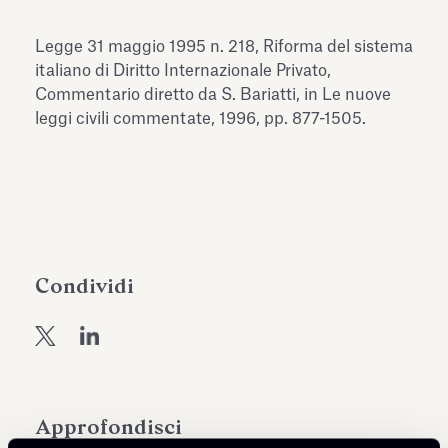
dell’Antiquarium di Villa Albani
Leggi tutto
Leg
Torlonia
Legge 31 maggio 1995 n. 218, Riforma del sistema
italiano di Diritto Internazionale Privato,
Commentario diretto da S. Bariatti, in Le nuove
leggi civili commentate, 1996, pp. 877-1505.
Condividi
Approfondisci