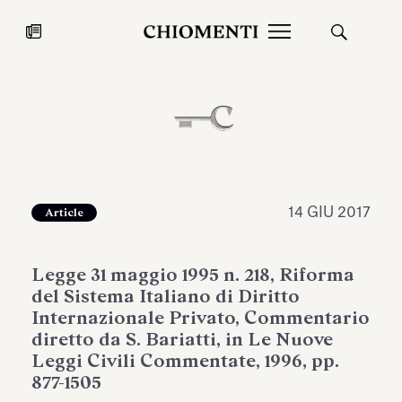
News
27 LUG 2026
News
14 GIU 2017
Article
Legge 31 maggio 1995 n. 218, Riforma
del Sistema Italiano di Diritto
Internazionale Privato, Commentario
diretto da S. Bariatti, in Le Nuove
Leggi Civili Commentate, 1996, pp.
Fondazione Torlonia inaugura la
Chiomenti 
877-1505
mostra Marmora Romana
EcoVadis 2
ampliando gli spazi espositivi