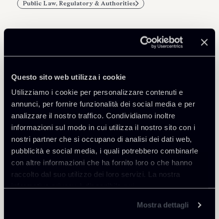
Public Law, Regulatory & Authorities
Professionisti correlati
Questo sito web utilizza i cookie
PARTNER
Utilizziamo i cookie per personalizzare contenuti e
Filippo Brunetti
annunci, per fornire funzionalità dei social media e per
SEDI
analizzare il nostro traffico. Condividiamo inoltre
Milano
informazioni sul modo in cui utilizza il nostro sito con i
nostri partner che si occupano di analisi dei dati web,
Scopri il professionista
Torna agli Insights
pubblicità e social media, i quali potrebbero combinarle
con altre informazioni che ha fornito loro o che hanno
raccolto dal suo utilizzo dei loro servizi. La nostra
informativa privacy è disponibile
qui
.
Mostra dettagli