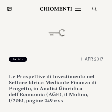
News
27 LUG 2026
News
11 APR 2017
Article
Le Prospettive di Investimento nel
Settore Idrico Mediante Finanza di
Progetto, in Analisi Giuridica
dell’Economia (AGE), il Mulino,
1/2010, pagine 249 e ss
Fondazione Torlonia inaugura la
Chiomenti 
mostra Marmora Romana
EcoVadis 2
ampliando gli spazi espositivi