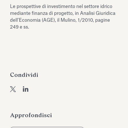
dell’Antiquarium di Villa Albani
Le prospettive di investimento nel settore idrico
Leggi tutto
Leg
Torlonia
mediante finanza di progetto, in Analisi Giuridica
dell’Economia (AGE), il Mulino, 1/2010, pagine
249 e ss.
Condividi
Approfondisci