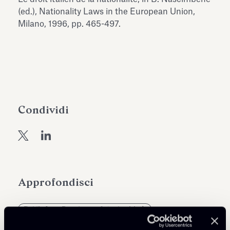
dell’Antiquarium di Villa Albani
(ed.), Nationality Laws in the European Union,
Leggi tutto
Leg
Torlonia
Milano, 1996, pp. 465-497.
Condividi
Approfondisci
Public Law, Regulatory & Authorities