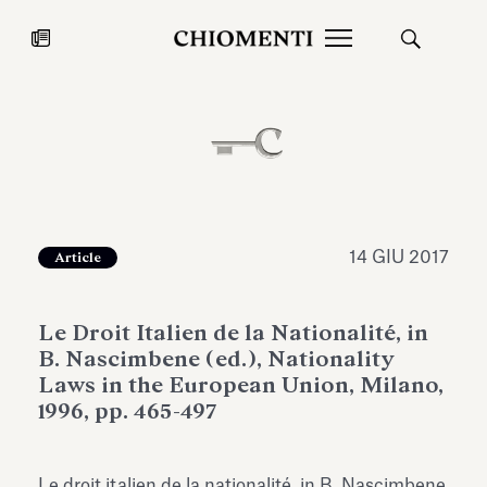
News
27 LUG 2026
News
14 GIU 2017
Article
Le Droit Italien de la Nationalité, in
B. Nascimbene (ed.), Nationality
Laws in the European Union, Milano,
1996, pp. 465-497
Fondazione Torlonia inaugura la
Chiomenti 
mostra Marmora Romana
EcoVadis 2
ampliando gli spazi espositivi
Le droit italien de la nationalité, in B. Nascimbene