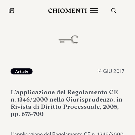
News
27 LUG 2026
News
14 GIU 2017
Article
L’applicazione del Regolamento CE
n. 1346/2000 nella Giurisprudenza, in
Rivista di Diritto Processuale, 2005,
pp. 673-700
Fondazione Torlonia inaugura la
Chiomenti 
mostra Marmora Romana
EcoVadis 2
ampliando gli spazi espositivi
L’applicazione del Regolamento CE n. 1346/2000