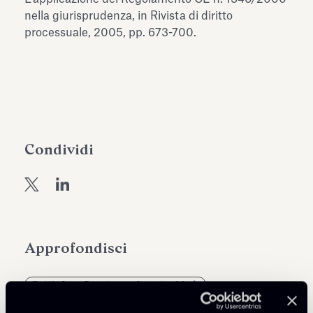
dell’Antiquarium di Villa Albani
nella giurisprudenza, in Rivista di diritto
Leggi tutto
Leg
Torlonia
processuale, 2005, pp. 673-700.
Condividi
Approfondisci
Public Law, Regulatory & Authorities