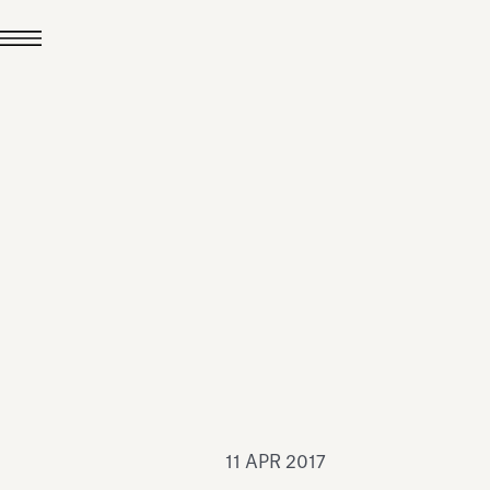
24 LUG 2026
News
hiomenti è Medaglia
'Argento EcoVadis
026
Leggi tutto
11 APR 2017