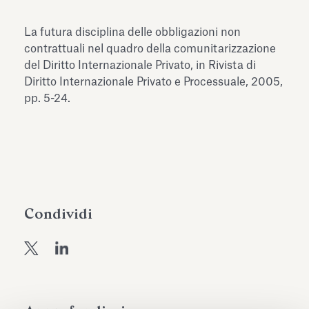
dell’Antiquarium di Villa Albani
Leggi tutto
Leg
Torlonia
La futura disciplina delle obbligazioni non
contrattuali nel quadro della comunitarizzazione
del Diritto Internazionale Privato, in Rivista di
Diritto Internazionale Privato e Processuale, 2005,
pp. 5-24.
Condividi