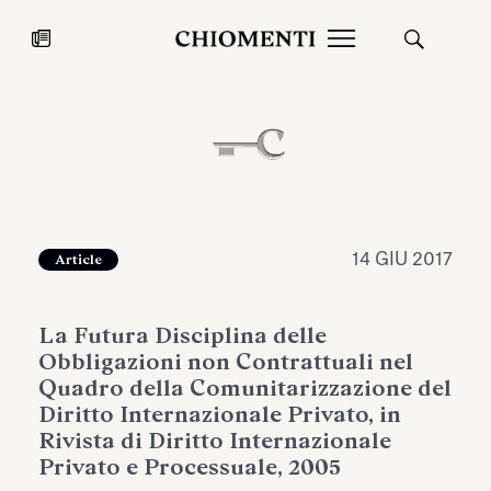
News
27 LUG 2026
News
14 GIU 2017
Article
La Futura Disciplina delle
Obbligazioni non Contrattuali nel
Quadro della Comunitarizzazione del
Diritto Internazionale Privato, in
Rivista di Diritto Internazionale
Fondazione Torlonia inaugura la
Chiomenti 
Privato e Processuale, 2005
mostra Marmora Romana
EcoVadis 2
ampliando gli spazi espositivi