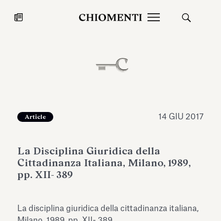
News
27 LUG 2026
News
14 GIU 2017
Article
La Disciplina Giuridica della
Cittadinanza Italiana, Milano, 1989,
pp. XII- 389
Fondazione Torlonia inaugura la
Chiomenti 
La disciplina giuridica della cittadinanza italiana,
mostra Marmora Romana
EcoVadis 2
ampliando gli spazi espositivi
Milano, 1989, pp. XII- 389.