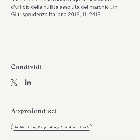
dell’Antiquarium di Villa Albani
d’ufficio della nullità assoluta del marchio", in
Leggi tutto
Leg
Torlonia
Giurisprudenza Italiana 2018, 11, 2418
Condividi
Approfondisci
Public Law, Regulatory & Authorities