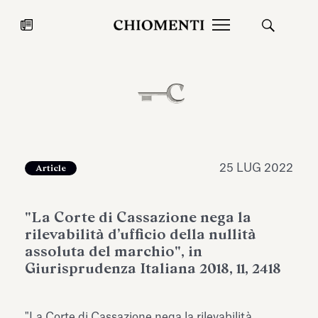
News
27 LUG 2026
News
25 LUG 2022
Article
"La Corte di Cassazione nega la
rilevabilità d’ufficio della nullità
assoluta del marchio", in
Giurisprudenza Italiana 2018, 11, 2418
Fondazione Torlonia inaugura la
Chiomenti 
mostra Marmora Romana
EcoVadis 2
ampliando gli spazi espositivi
"La Corte di Cassazione nega la rilevabilità