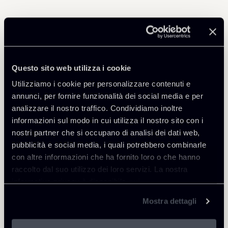
Professionisti correlati
ASSOCIATE
Questo sito web utilizza i cookie
Stefano Carasso
Utilizziamo i cookie per personalizzare contenuti e
SEDI
annunci, per fornire funzionalità dei social media e per
Milano
analizzare il nostro traffico. Condividiamo inoltre
informazioni sul modo in cui utilizza il nostro sito con i
Scopri il professionista
Torna agli Insights
nostri partner che si occupano di analisi dei dati web,
pubblicità e social media, i quali potrebbero combinarle
con altre informazioni che ha fornito loro o che hanno
raccolto dal suo utilizzo dei loro servizi. La nostra
informativa privacy è disponibile
qui
.
Mostra dettagli