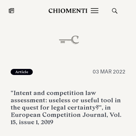
News
27 LUG 2026
News
03 MAR 2022
Article
"Intent and competition law
assessment: useless or useful tool in
the quest for legal certainty?", in
European Competition Journal, Vol.
15, issue 1, 2019
Fondazione Torlonia inaugura la
Chiomenti 
mostra Marmora Romana
EcoVadis 2
ampliando gli spazi espositivi