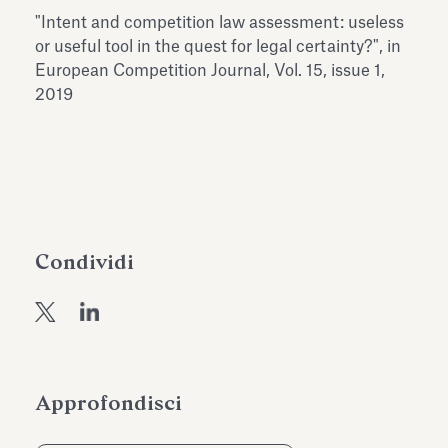
dell’Antiquarium di Villa Albani
"Intent and competition law assessment: useless
Leggi tutto
Leg
Torlonia
or useful tool in the quest for legal certainty?", in
European Competition Journal, Vol. 15, issue 1,
2019
Condividi
Approfondisci