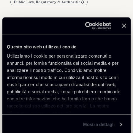
Public Law, Regulatory & Authorities
Professionisti correlati
Questo sito web utilizza i cookie
COUNSEL
Utilizziamo i cookie per personalizzare contenuti e
Patrick Actis Perinetto
annunci, per fornire funzionalità dei social media e per
SEDI
analizzare il nostro traffico. Condividiamo inoltre
Roma
informazioni sul modo in cui utilizza il nostro sito con i
nostri partner che si occupano di analisi dei dati web,
Scopri il professionista
Torna agli Insights
pubblicità e social media, i quali potrebbero combinarle
con altre informazioni che ha fornito loro o che hanno
raccolto dal suo utilizzo dei loro servizi. La nostra
informativa privacy è disponibile
qui
.
Mostra dettagli