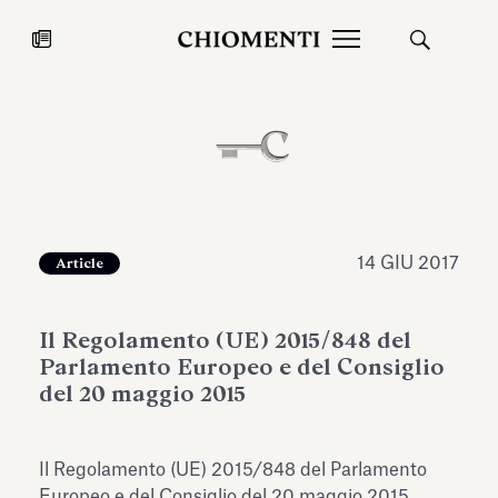
News
27 LUG 2026
News
14 GIU 2017
Article
Il Regolamento (UE) 2015/848 del
Parlamento Europeo e del Consiglio
del 20 maggio 2015
Fondazione Torlonia inaugura la
Chiomenti 
Il Regolamento (UE) 2015/848 del Parlamento
mostra Marmora Romana
EcoVadis 2
ampliando gli spazi espositivi
Europeo e del Consiglio del 20 maggio 2015