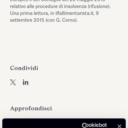
dell’Antiquarium di Villa Albani
relativo alle procedure di insolvenza (rifusione).
Leggi tutto
Leg
Torlonia
Una prima lettura, in ilfallimentarista.it, 9
settembre 2015 (con G. Corno).
Condividi
Approfondisci
Public Law, Regulatory & Authorities