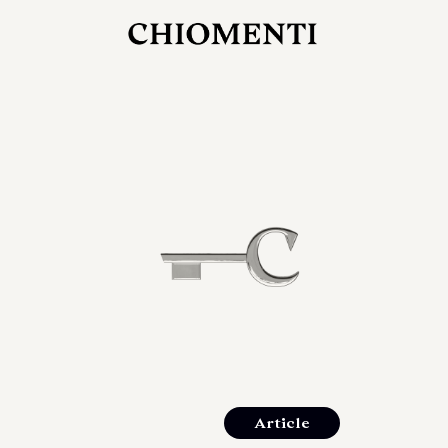
27 LUG 2026
rlonia
C
ostra
d
mana
2
 spazi
um di
orlonia
Article
o