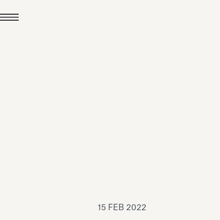
24 LUG 2026
News
hiomenti è Medaglia
'Argento EcoVadis
026
Leggi tutto
15 FEB 2022