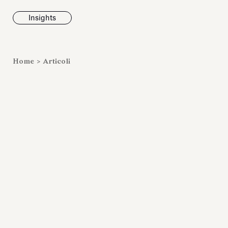
Insights
News
Home
>
Articoli
Fondazione To
inaugura la m
Marmora Ro
ampliando gli
espositivi
dell’Antiquari
Villa Albani T
Leggi tutt