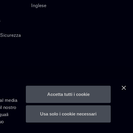
Inglese
s
 Sicurezza
Accetta tutti i cookie
ial media
il nostro
Usa solo i cookie necessari
quali
uo